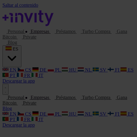
Saltar al contenido
Personal
Empresas
Préstamos
Turbo Compra
Gana
Bitcoin
Private
Blog
ES
EN
CS
DE
PL
HU
NL
SV
FI
ES
PT
FR
IT
Descargar la app
Personal
Empresas
Préstamos
Turbo Compra
Gana
Bitcoin
Private
Blog
EN
CS
DE
PL
HU
NL
SV
FI
ES
PT
FR
IT
Descargar la app