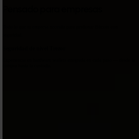
Pensado para empresas
Todo lo que tu empresa necesita para gestionar Bitcoin con
seguridad.
Seguridad de nivel Trezor
Experiencia en hardware wallets integrada en cada paso — desde la
compra hasta la custodia.