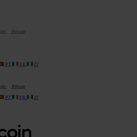
oin
Private
PT
FR
IT
oin
Private
PT
FR
IT
coin