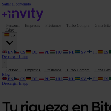
Saltar al contenido
Personal
Empresas
Préstamos
Turbo Compra
Gana Bitc
Blog
ES
EN
CS
DE
PL
HU
NL
SV
FI
ES
Descargar la app
Personal
Empresas
Préstamos
Turbo Compra
Gana Bitc
Blog
EN
CS
DE
PL
HU
NL
SV
FI
ES
Descargar la app
Tu riqueza en Bit