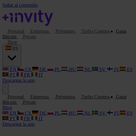
Saltar al contenido
Personal
Empresas
Préstamos
Turbo Compra
Gana
Bitcoin
Private
Blog
ES
EN
CS
DE
PL
HU
NL
SV
FI
ES
PT
FR
IT
Descargar la app
Personal
Empresas
Préstamos
Turbo Compra
Gana
Bitcoin
Private
Blog
EN
CS
DE
PL
HU
NL
SV
FI
ES
PT
FR
IT
Descargar la app