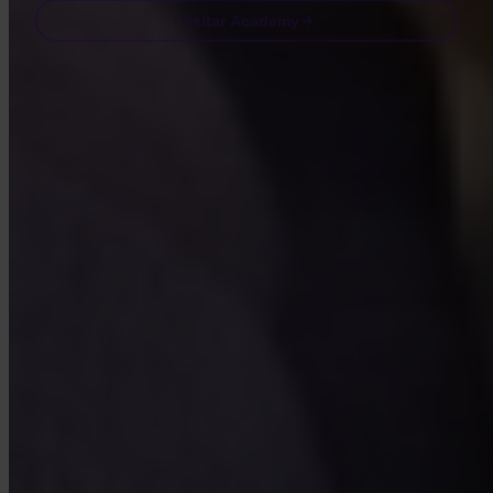
Visitar Academy
Preguntas frecuentes
FAQ
¿Está Invity autorizado y regulado?