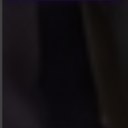
INVITY ACADEMY
Aprende más sobre Bitcoin
Lecciones breves, cuestionarios y marcos prácticos dentro de la
app.
Al visitar Academy, aceptas recibir correos electrónicos de marketing y
producto de nuestra parte. Cancela cuando quieras. Consulta nuestra
Política de privacidad
.
Email