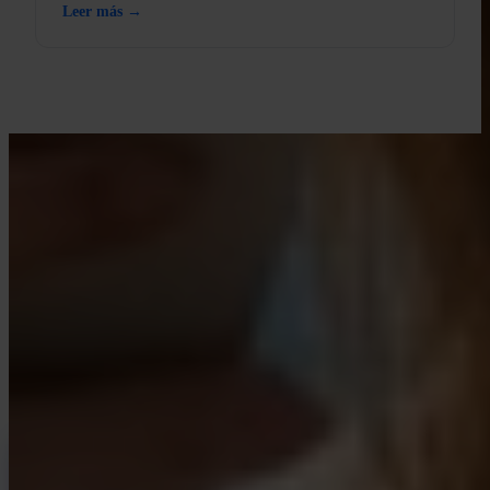
Leer más →
APRENDE CON INVITY
Mejora tu conocimiento sobre
Bitcoin
Recursos para compradores primerizos y stackers de larga
trayectoria. Sin hype, sin predicciones de precio — solo marcos de
referencia y pensamiento claro.