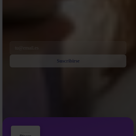
INVITY NEWSLETTER
Directo de Invity
Nuestro mensaje regular — qué pasa en Bitcoin, finanzas y en Invity.
Al suscribirte, aceptas recibir correos electrónicos de marketing y
producto de nuestra parte. Cancela cuando quieras. Consulta nuestra
Política de privacidad
.
Email
Suscribirse